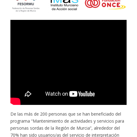
De las más de 200 personas que se han beneficiado del
programa “Mantenimiento de actividades y servicios para
personas sordas de la Región de Murcia”, alrededor del
70% han sido usuarios/as del servicio de interpretación