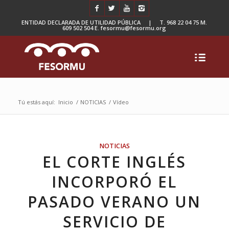
ENTIDAD DECLARADA DE UTILIDAD PÚBLICA | T. 968 22 04 75 M.
609 502 504 E. fesormu@fesormu.org
Tú estás aquí:
Inicio
/
NOTICIAS
/
Vídeo
NOTICIAS
EL CORTE INGLÉS
INCORPORÓ EL
PASADO VERANO UN
SERVICIO DE