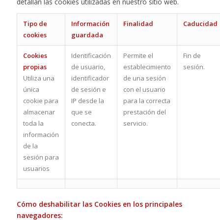
detallan las cookies utilizadas en nuestro sitio web.
Tipo de
Información
Finalidad
Caducidad
cookies
guardada
Cookies
Identificación
Permite el
Fin de
propias
de usuario,
establecimiento
sesión.
Utiliza una
identificador
de una sesión
única
de sesión e
con el usuario
cookie para
IP desde la
para la correcta
almacenar
que se
prestación del
toda la
conecta.
servicio.
información
de la
sesión para
usuarios
Cómo deshabilitar las Cookies en los principales
navegadores: