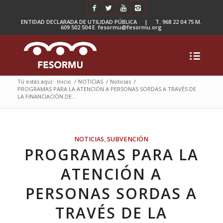
ENTIDAD DECLARADA DE UTILIDAD PÚBLICA | T. 968 22 04 75 M.
609 502 504 E. fesormu@fesormu.org
Tú estás aquí:
Inicio
/
NOTICIAS
/
Noticias
/
PROGRAMAS PARA LA ATENCIÓN A PERSONAS SORDAS A TRAVÉS DE
LA FINANCIACIÓN DE...
NOTICIAS
,
SUBVENCIÓN
PROGRAMAS PARA LA
ATENCIÓN A
PERSONAS SORDAS A
TRAVÉS DE LA