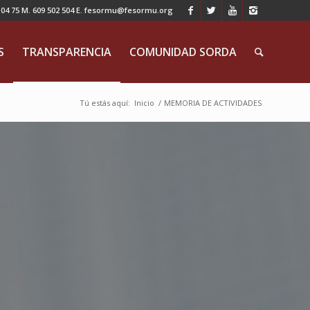
 75 M. 609 502 504 E. fesormu@fesormu.org
S
TRANSPARENCIA
COMUNIDAD SORDA
Tú estás aquí:
Inicio
/
MEMORIA DE ACTIVIDADES