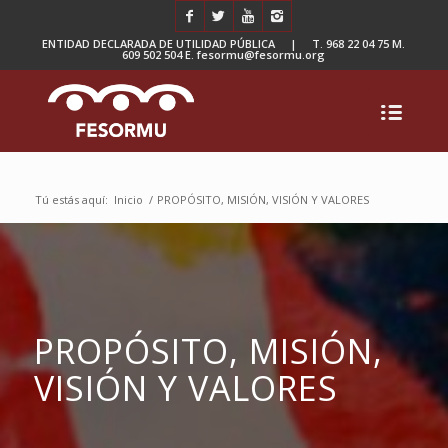
ENTIDAD DECLARADA DE UTILIDAD PÚBLICA | T. 968 22 04 75 M.
609 502 504 E. fesormu@fesormu.org
Tú estás aquí:
Inicio
/
PROPÓSITO, MISIÓN, VISIÓN Y VALORES
PROPÓSITO, MISIÓN,
VISIÓN Y VALORES