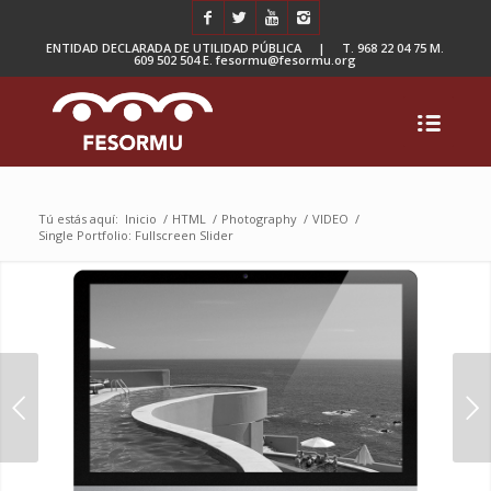
ENTIDAD DECLARADA DE UTILIDAD PÚBLICA | T. 968 22 04 75 M.
609 502 504 E. fesormu@fesormu.org
Tú estás aquí:
Inicio
/
HTML
/
Photography
/
VIDEO
/
Single Portfolio: Fullscreen Slider
Posterior