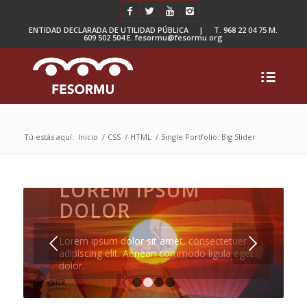
ENTIDAD DECLARADA DE UTILIDAD PÚBLICA | T. 968 22 04 75 M.
609 502 504 E. fesormu@fesormu.org
Tú estás aquí:
Inicio
/
CSS
/
HTML
/
Single Portfolio: Big Slider
LOREM IPSUM
DOLOR
Posterior
Lorem ipsum dolor sit amet, consectetuer
adipiscing elit. Aenean commodo ligula eget
dolor.
1
2
3
4