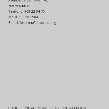
Avenida de San Javier, 42
30579 Murcia
Teléfono: 968 22 04 75
Móvil: 609 502 504
E-mail: fesormu@fesormu.org
CONDICIONES-GENERALES-DE-CONTRATACION