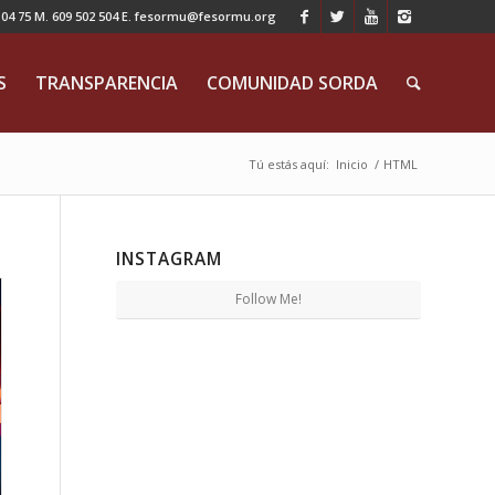
 75 M. 609 502 504 E. fesormu@fesormu.org
S
TRANSPARENCIA
COMUNIDAD SORDA
Tú estás aquí:
Inicio
/
HTML
INSTAGRAM
Follow Me!