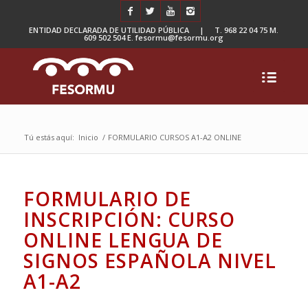
ENTIDAD DECLARADA DE UTILIDAD PÚBLICA | T. 968 22 04 75 M.
609 502 504 E. fesormu@fesormu.org
Tú estás aquí:
Inicio
/
FORMULARIO CURSOS A1-A2 ONLINE
FORMULARIO DE
INSCRIPCIÓN: CURSO
ONLINE LENGUA DE
SIGNOS ESPAÑOLA NIVEL
A1-A2