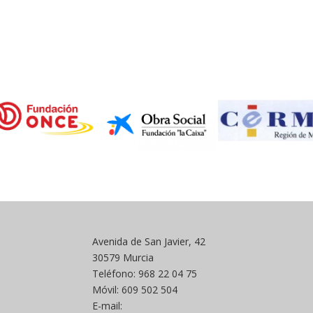
Avenida de San Javier, 42
30579 Murcia
Teléfono: 968 22 04 75
Móvil: 609 502 504
E-mail: