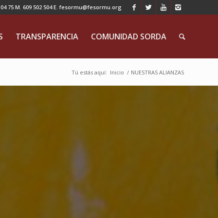
 75 M. 609 502 504 E. fesormu@fesormu.org
S
TRANSPARENCIA
COMUNIDAD SORDA
Tú estás aquí:
Inicio
/
NUESTRAS ALIANZAS