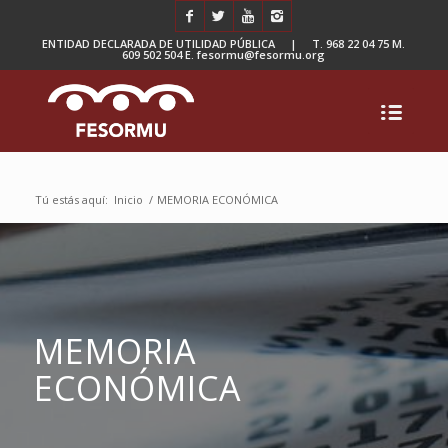
ENTIDAD DECLARADA DE UTILIDAD PÚBLICA | T. 968 22 04 75 M.
609 502 504 E. fesormu@fesormu.org
Tú estás aquí:
Inicio
/
MEMORIA ECONÓMICA
MEMORIA
ECONÓMICA