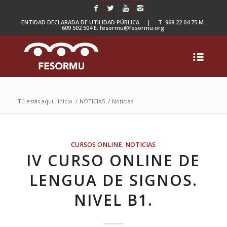
ENTIDAD DECLARADA DE UTILIDAD PÚBLICA | T. 968 22 04 75 M.
609 502 504 E. fesormu@fesormu.org
Tú estás aquí:
Inicio
/
NOTICIAS
/
Noticias
CURSOS ONLINE
,
NOTICIAS
IV CURSO ONLINE DE
LENGUA DE SIGNOS.
NIVEL B1.