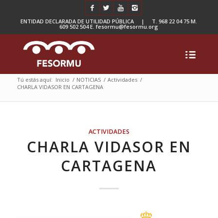
ENTIDAD DECLARADA DE UTILIDAD PÚBLICA | T. 968 22 04 75 M.
609 502 504 E. fesormu@fesormu.org
Tú estás aquí:
Inicio
/
NOTICIAS
/
Actividades
/
CHARLA VIDASOR EN CARTAGENA
ACTIVIDADES
CHARLA VIDASOR EN
CARTAGENA