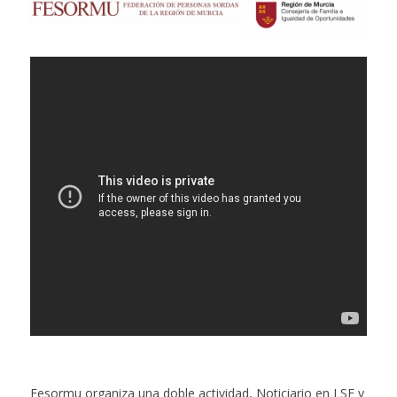
Fesormu organiza una doble actividad, Noticiario en LSE y