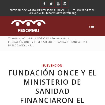
ENTIDAD DECLARADA DE UTILIDAD PÚBLICA | T. 968 22 04 75 M.
609 502 504 E. fesormu@fesormu.org
Tú estás aquí:
Inicio
/
NOTICIAS
/
Subvención
/
FUNDACIÓN ONCE Y EL MINISTERIO DE SANIDAD FINANCIARON EL
PASADO AÑO UN P...
SUBVENCIÓN
FUNDACIÓN ONCE Y EL
MINISTERIO DE
SANIDAD
FINANCIARON EL