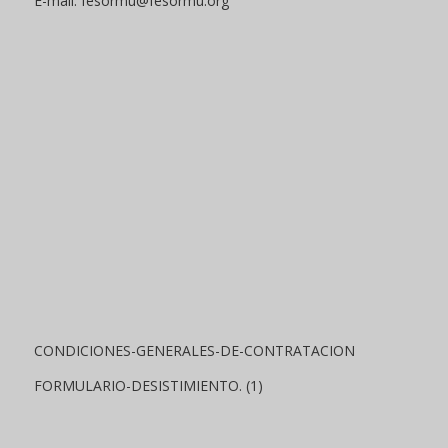
E-mail: fesormu@fesormu.org
CONDICIONES-GENERALES-DE-CONTRATACION
FORMULARIO-DESISTIMIENTO. (1)