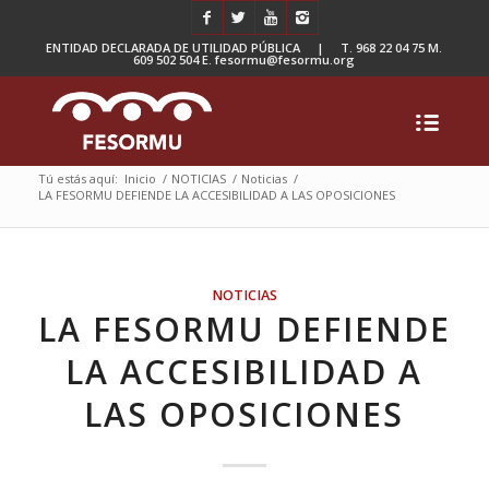
ENTIDAD DECLARADA DE UTILIDAD PÚBLICA | T. 968 22 04 75 M.
609 502 504 E. fesormu@fesormu.org
Tú estás aquí:
Inicio
/
NOTICIAS
/
Noticias
/
LA FESORMU DEFIENDE LA ACCESIBILIDAD A LAS OPOSICIONES
NOTICIAS
LA FESORMU DEFIENDE
LA ACCESIBILIDAD A
LAS OPOSICIONES