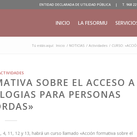
ENTIDAD DECLARADA DE UTILIDAD PÚBLICA | T. 968 22 04
INICIO
LA FESORMU
SERVICIO
Tú estás aquí:
Inicio
/
NOTICIAS
/
Actividades
/
CURSO: «ACCIÓ
ACTIVIDADES
ATIVA SOBRE EL ACCESO A
LOGIAS PARA PERSONAS
ORDAS»
3, 4, 11, 12 y 13, habrá un curso llamado «Acción formativa sobre el