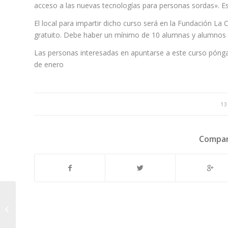
acceso a las nuevas tecnologías para personas sordas». E
El local para impartir dicho curso será en la Fundación La C
gratuito. Debe haber un mínimo de 10 alumnas y alumnos y
Las personas interesadas en apuntarse a este curso póng
de enero
13
Compar
SE REANUDAN LOS
SERVICIOS DE
ADECOSOR EN
FESORMU