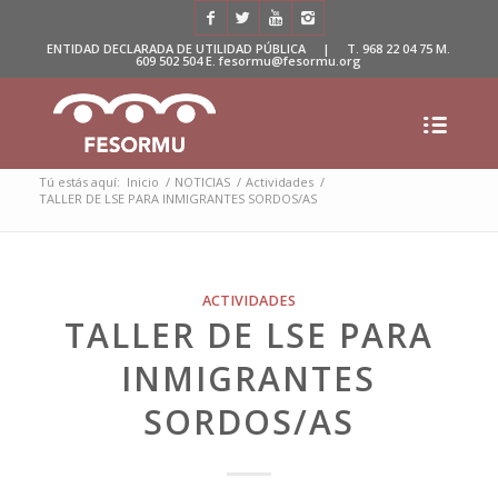
ENTIDAD DECLARADA DE UTILIDAD PÚBLICA | T. 968 22 04 75 M.
609 502 504 E. fesormu@fesormu.org
Tú estás aquí:
Inicio
/
NOTICIAS
/
Actividades
/
TALLER DE LSE PARA INMIGRANTES SORDOS/AS
ACTIVIDADES
TALLER DE LSE PARA
INMIGRANTES
SORDOS/AS