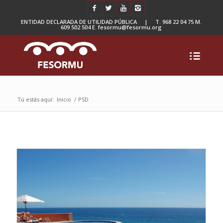
ENTIDAD DECLARADA DE UTILIDAD PÚBLICA | T. 968 22 04 75 M.
609 502 504 E. fesormu@fesormu.org
Tú estás aquí:
Inicio
/
PSD