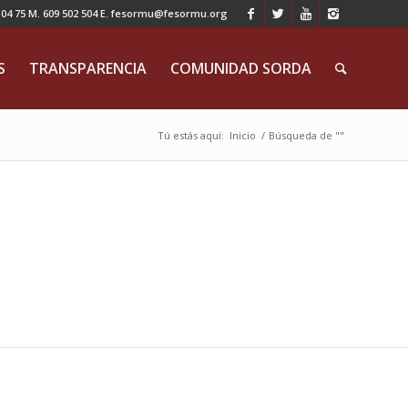
 75 M. 609 502 504 E. fesormu@fesormu.org
S
TRANSPARENCIA
COMUNIDAD SORDA
Tú estás aquí:
Inicio
/
Búsqueda de ""